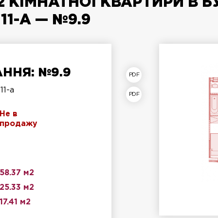
 КІМНАТНОЇ КВАРТИРИ В Б
11-А — №9.9
ННЯ: №9.9
лан квартири
11-а
лан поверху
Не в
продажу
58.37 м2
25.33 м2
17.41 м2