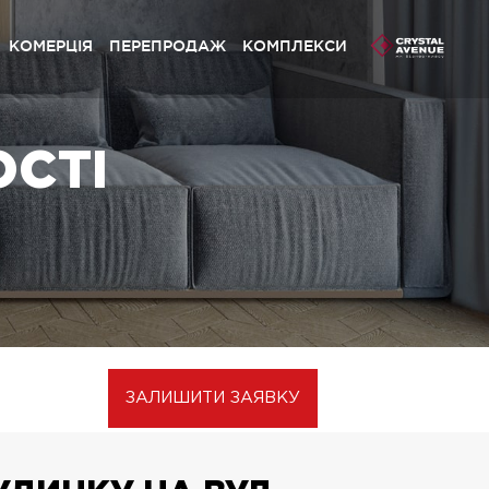
КОМЕРЦІЯ
ПЕРЕПРОДАЖ
КОМПЛЕКСИ
сливий Grand» Софіївська Борщагівка
ОСТІ
ystal Avenue» Петропавлівська Борщагівка
сливий» Петропавлівська Борщагівка
сливий» Софіївська Борщагівка
pynsky» Львів
сливий Platinum» Львів
сливий» Львів
ЗАЛИШИТИ ЗАЯВКУ
сливий Club» Львів