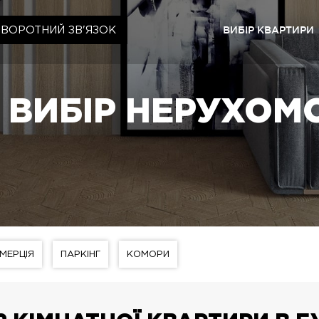
ВИБІР КВАРТИРИ
ЗВОРОТНИЙ ЗВ'ЯЗОК
Київ
ЖК «Ща
ВИБІР НЕРУХОМ
ЖК «Cr
ЖК «Ща
ЖК «Ща
Львів
ЖК «Ly
ЖК «Ща
МЕРЦІЯ
ПАРКІНГ
КОМОРИ
ЖК «Ща
ЖК «Ща