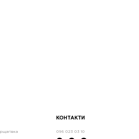
КОНТАКТИ
орщагівка
096 023 03 10