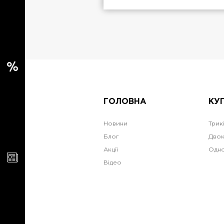
ГОЛОВНА
КУ
Новини
Трик
Блог
Двок
Акції
Одно
Відео