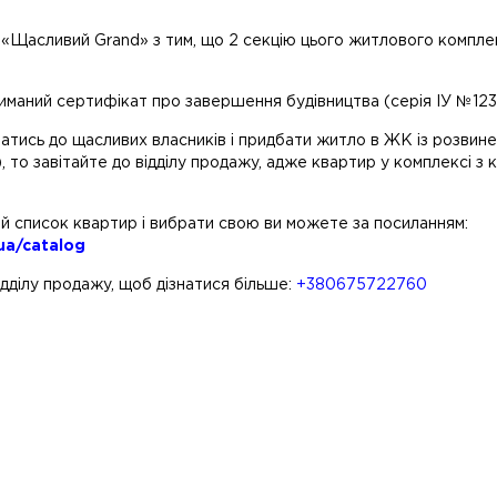
 «Щасливий Grand» з тим, що 2 секцію цього житлового компле
риманий сертифікат про завершення будівництва (серія ІУ №12
атись до щасливих власників і придбати житло в ЖК із розви
, то завітайте до відділу продажу, адже квартир у комплексі 
й список квартир і вибрати свою ви можете за посиланням:
ua/catalog
дділу продажу, щоб дізнатися більше:
+380675722760