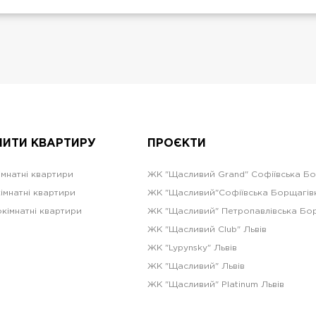
ПИТИ КВАРТИРУ
ПРОЄКТИ
імнатні квартири
ЖК "Щасливий Grand" Софіївська Б
імнатні квартири
ЖК "Щасливий"Софіївська Борщагів
кімнатні квартири
ЖК "Щасливий" Петропавлівська Бо
ЖК "Щасливий Club" Львів
ЖК "Lypynsky" Львів
ЖК "Щасливий" Львів
ЖК "Щасливий" Platinum Львів