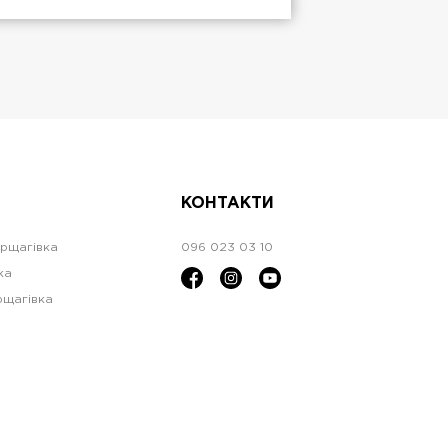
КОНТАКТИ
орщагівка
096 023 03 10
ка
рщагівка