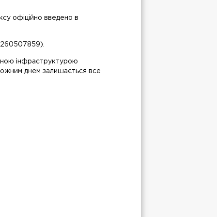
ксу офіційно введено в
3260507859).
неною інфраструктурою
з кожним днем залишається все