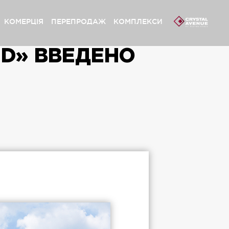
КОМЕРЦІЯ
ПЕРЕПРОДАЖ
КОМПЛЕКСИ
D» ВВЕДЕНО
сливий Grand» Софіївська Борщагівка
ystal Avenue» Петропавлівська Борщагівка
сливий» Петропавлівська Борщагівка
сливий» Софіївська Борщагівка
pynsky» Львів
сливий Platinum» Львів
сливий» Львів
сливий Club» Львів