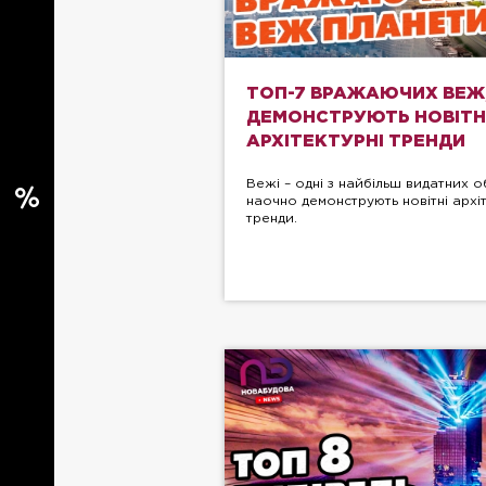
ТОП-7 ВРАЖАЮЧИХ ВЕЖ,
ДЕМОНСТРУЮТЬ НОВІТН
АРХІТЕКТУРНІ ТРЕНДИ
Вежі – одні з найбільш видатних об'
наочно демонструють новітні архі
тренди.