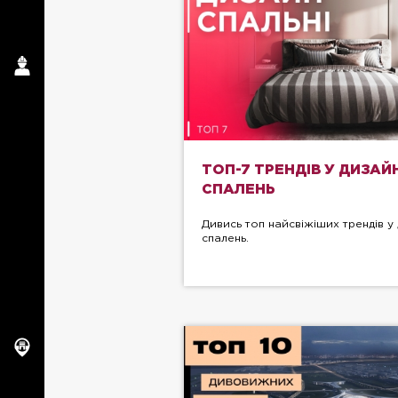
ТОП-7 ТРЕНДІВ У ДИЗАЙН
СПАЛЕНЬ
Дивись топ найсвіжіших трендів у 
спалень.