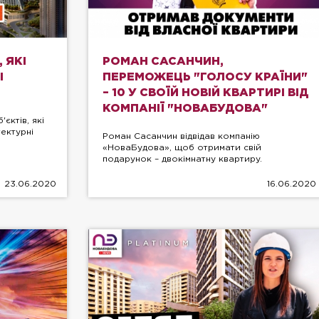
 ЯКІ
РОМАН САСАНЧИН,
І
ПЕРЕМОЖЕЦЬ "ГОЛОСУ КРАЇНИ"
– 10 У СВОЇЙ НОВІЙ КВАРТИРІ ВІД
КОМПАНІЇ "НОВАБУДОВА"
єктів, які
тектурні
Роман Сасанчин відвідав компанію
«НоваБудова», щоб отримати свій
подарунок – двокімнатну квартиру.
23.06.2020
16.06.2020