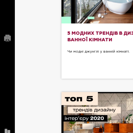
5 МОДНИХ ТРЕНДІВ В ДИ
ВАННОЇ КІМНАТИ
Чи модні джунглі у ванній кімнаті.