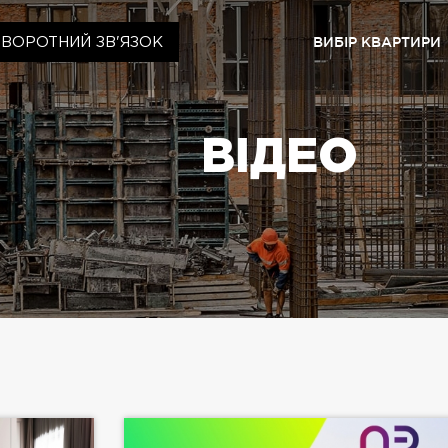
ВИБІР КВАРТИРИ
ЗВОРОТНИЙ ЗВ'ЯЗОК
Київ
ЖК «Ща
ВІДЕО
ЖК «Cr
ЖК «Ща
ЖК «Ща
Львів
ЖК «Ly
ЖК «Ща
ЖК «Ща
ЖК «Ща