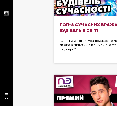
ТОП-8 СУЧАСНИХ ВРАЖ
БУДІВЕЛЬ В СВІТІ
Сучасна архітектура вражає не м
відома з минулих віків. А ви знаєте
шедеври?