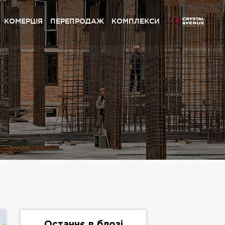
КОМЕРЦІЯ
ПЕРЕПРОДАЖ
КОМПЛЕКСИ
сливий Grand» Софіївська Борщагівка
ystal Avenue» Петропавлівська Борщагівка
сливий» Петропавлівська Борщагівка
сливий» Софіївська Борщагівка
pynsky» Львів
сливий Platinum» Львів
сливий» Львів
сливий Club» Львів
Останнє в блозі