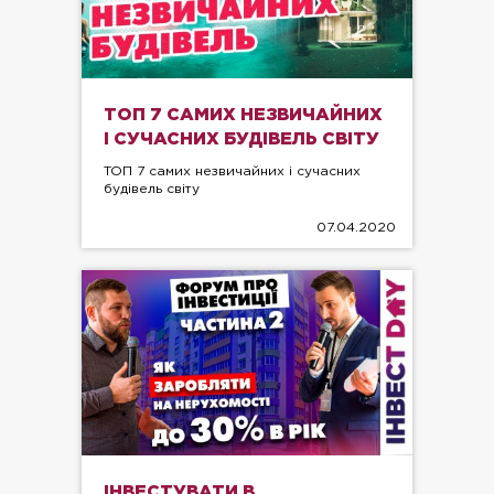
ТОП 7 САМИХ НЕЗВИЧАЙНИХ
І СУЧАСНИХ БУДІВЕЛЬ СВІТУ
ТОП 7 самих незвичайних і сучасних
будівель світу
07.04.2020
ІНВЕСТУВАТИ В