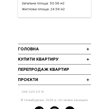
Загальна площа: 50.56 м2
Житлова площа: 24.59 м2
ГОЛОВНА
Новини
КУПИТИ КВАРТИРУ
Блог
Трикімнатні квартири
Акції
ПЕРЕПРОДАЖ КВАРТИР
Двокімнатні квартири
Відео
Однокімнатні квартири
ПРОЄКТИ
ЖК "Щасливий Grand" Софіївська Борщагівка
096 023 03 10
ЖК "Щасливий"Софіївська Борщагівка
ЖК "Щасливий" Петропавлівська Борщагівка
© НоваБудова, 2026 р. Усі права захищені.
ЖК "Щасливий Club" Львів