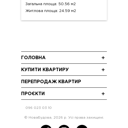
Загальна площа: 50.56 м2
Житлова площа: 24.59 м2
ГОЛОВНА
Новини
КУПИТИ КВАРТИРУ
Блог
Трикімнатні квартири
Акції
ПЕРЕПРОДАЖ КВАРТИР
Двокімнатні квартири
Відео
Однокімнатні квартири
ПРОЄКТИ
ЖК "Щасливий Grand" Софіївська Борщагівка
096 023 03 10
ЖК "Щасливий"Софіївська Борщагівка
ЖК "Щасливий" Петропавлівська Борщагівка
© НоваБудова, 2026 р. Усі права захищені.
ЖК "Щасливий Club" Львів