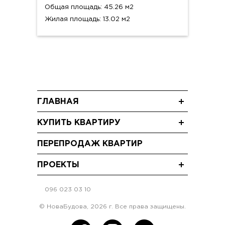
Общая площадь: 45.26 м2
Жилая площадь: 13.02 м2
ГЛАВНАЯ
Новости
КУПИТЬ КВАРТИРУ
Блог
Трехкомнатные квартиры
Акции
ПЕРЕПРОДАЖ КВАРТИР
Двухкомнатные квартиры
Видео
Однокомнатные квартиры
ПРОЕКТЫ
ЖК "Щасливий Grand" Софиевская
Борщаговка
096 023 03 10
ЖК "Щасливий"Софиевская Борщаговка
© НоваБудова, 2026 г. Все права защищены.
ЖК "Щасливий" Петропавловская
Борщаговка