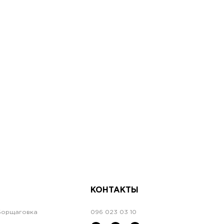
КОНТАКТЫ
Борщаговка
096 023 03 10