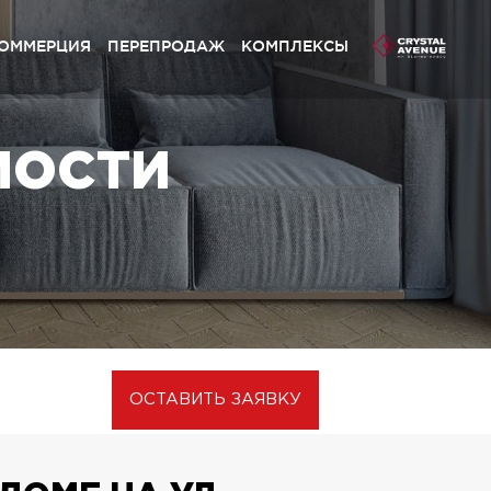
ОММЕРЦИЯ
ПЕРЕПРОДАЖ
КОМПЛЕКСЫ
ливий Grand» Софиевская Борщаговка
МОСТИ
stal Avenue» Петропавловская Борщаговка
ливий» Петропавловская Борщаговка
ливий» Софиевская Борщаговка
ynsky» Львов
ливий Platinum» Львов
ливий» Львов
ОСТАВИТЬ ЗАЯВКУ
ивий Club» Львів