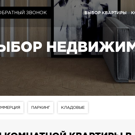
ВЫБОР КВАРТИРЫ
К
ОБРАТНЫЙ ЗВОНОК
Киев
ЖК «Щас
ЫБОР НЕДВИЖИ
ЖК «Cry
ЖК «Щас
ЖК «Щас
Львов
ЖК «Lyp
ЖК «Щас
ОММЕРЦИЯ
ПАРКИНГ
КЛАДОВЫЕ
ЖК «Щас
ЖК «Щасл