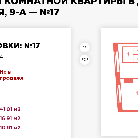
 КОМНАТНОЙ КВАРТИРЫ В 
 9-А — №17
ВКИ: №17
план квартиры
-А
лан этажа
Не в
продаже
41.01 м2
16.91 м2
10.91 м2