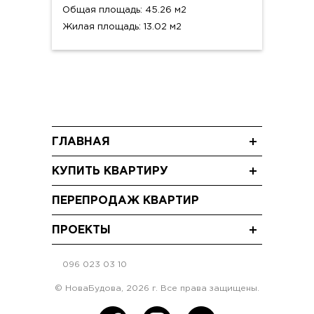
Общая площадь: 45.26 м2
Жилая площадь: 13.02 м2
ГЛАВНАЯ
Новости
КУПИТЬ КВАРТИРУ
Блог
Трехкомнатные квартиры
Акции
ПЕРЕПРОДАЖ КВАРТИР
Двухкомнатные квартиры
Видео
Однокомнатные квартиры
ПРОЕКТЫ
ЖК "Щасливий Grand" Софиевская
Борщаговка
096 023 03 10
ЖК "Щасливий"Софиевская Борщаговка
© НоваБудова, 2026 г. Все права защищены.
ЖК "Щасливий" Петропавловская
Борщаговка