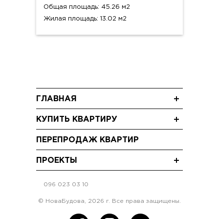
Общая площадь: 45.26 м2
Жилая площадь: 13.02 м2
ГЛАВНАЯ
Новости
КУПИТЬ КВАРТИРУ
Блог
Трехкомнатные квартиры
Акции
ПЕРЕПРОДАЖ КВАРТИР
Двухкомнатные квартиры
Видео
Однокомнатные квартиры
ПРОЕКТЫ
ЖК "Щасливий Grand" Софиевская
Борщаговка
096 023 03 10
ЖК "Щасливий"Софиевская Борщаговка
© НоваБудова, 2026 г. Все права защищены.
ЖК "Щасливий" Петропавловская
Борщаговка