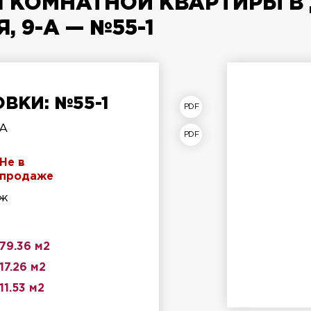
 КОМНАТНОЙ КВАРТИРЫ В 
 9-А — №55-1
ВКИ: №55-1
план квартиры
-А
лан этажа
Не в
продаже
аж
79.36 м2
17.26 м2
11.53 м2