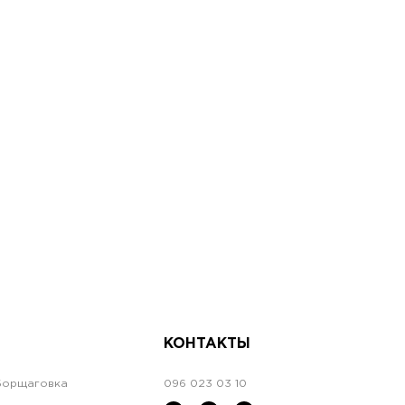
КОНТАКТЫ
Борщаговка
096 023 03 10