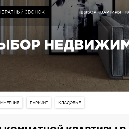
ВЫБОР КВАРТИРЫ
К
ОБРАТНЫЙ ЗВОНОК
Киев
ЖК «Щас
ЫБОР НЕДВИЖИ
ЖК «Cry
ЖК «Щас
ЖК «Щас
Львов
ЖК «Lyp
ЖК «Щас
ОММЕРЦИЯ
ПАРКИНГ
КЛАДОВЫЕ
ЖК «Щас
ЖК «Щасл