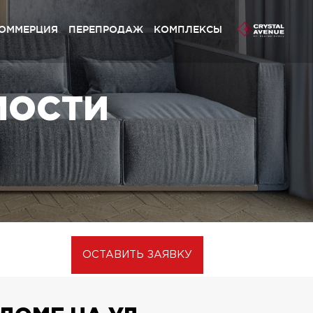
ОММЕРЦИЯ
ПЕРЕПРОДАЖ
КОМПЛЕКСЫ
ливий Grand» Софиевская Борщаговка
МОСТИ
stal Avenue» Петропавловская Борщаговка
ливий» Петропавловская Борщаговка
ливий» Софиевская Борщаговка
ynsky» Львов
ливий Platinum» Львов
ливий» Львов
ОСТАВИТЬ ЗАЯВКУ
ивий Club» Львів