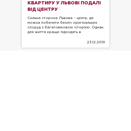
КВАРТИРУ У ЛЬВОВІ ПОДАЛІ
ВІД ЦЕНТРУ
Сильна сторона Львова – центр, де
можна побачити безліч оригінальних
споруд з багатовіковою історією. Однак
для життя краще підходять в
23.12.2019
ДЛЯ КОГО ЦЕНТР ЛЬВОВА Є
ПРИВАБЛИВИМ?
Сильна сторона Львова – центр, де