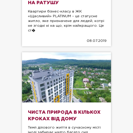
НА РАТУШУ
Квартири бізнес-класу в ЖК
«Щасливий» PLATINUM – це статусне
житло, яке призначене для людей, котрі
не згодні ні на що, крім найкращого. Це
ст�
08.07.2019
ЧИСТА ПРИРОДА В КІЛЬКОХ
КРОКАХ ВІД ДОМУ
Темп ділового життя в сучасному місті
іноді забирає надто багато сил.