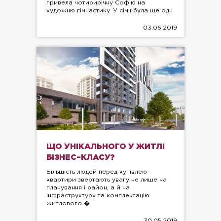
привела чотирирічну Софію на
художню гімнастику. У сім’ї була ще одн
03.06.2019
ЩО УНІКАЛЬНОГО У ЖИТЛІ
БІЗНЕС–КЛАСУ?
Більшість людей перед купівлею
квартири звертають увагу не лише на
планування і район, а й на
інфраструктуру та комплектацію
житлового �
30.05.2019