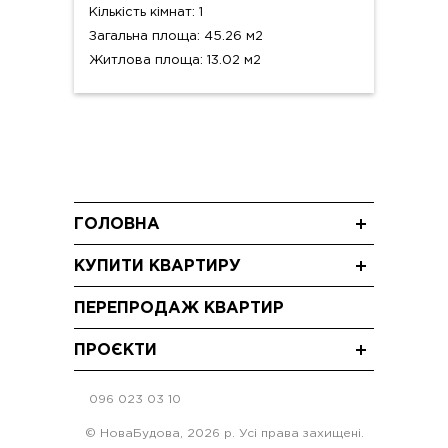
Кількість кімнат: 1
Загальна площа: 45.26 м2
Житлова площа: 13.02 м2
ГОЛОВНА
Новини
КУПИТИ КВАРТИРУ
Блог
Трикімнатні квартири
Акції
ПЕРЕПРОДАЖ КВАРТИР
Двокімнатні квартири
Відео
Однокімнатні квартири
ПРОЄКТИ
ЖК "Щасливий Grand" Софіївська Борщагівка
096 023 03 10
ЖК "Щасливий"Софіївська Борщагівка
ЖК "Щасливий" Петропавлівська Борщагівка
© НоваБудова, 2026 р. Усі права захищені.