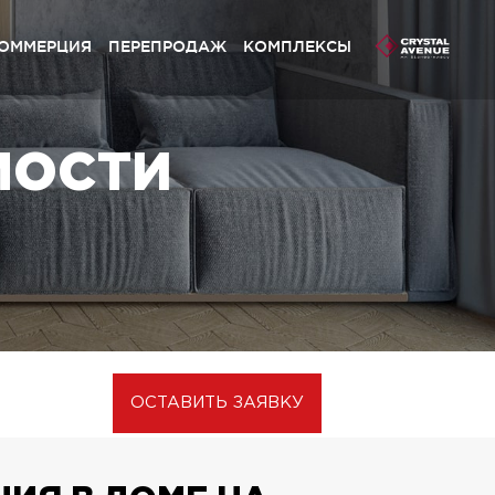
ОММЕРЦИЯ
ПЕРЕПРОДАЖ
КОМПЛЕКСЫ
ливий Grand» Софиевская Борщаговка
МОСТИ
stal Avenue» Петропавловская Борщаговка
ливий» Петропавловская Борщаговка
ливий» Софиевская Борщаговка
ynsky» Львов
ливий Platinum» Львов
ливий» Львов
ОСТАВИТЬ ЗАЯВКУ
ивий Club» Львів