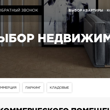
ВЫБОР КВАРТИРЫ
К
ОБРАТНЫЙ ЗВОНОК
Киев
ЖК «Щас
ЫБОР НЕДВИЖИ
ЖК «Cry
ЖК «Щас
ЖК «Щас
Львов
ЖК «Lyp
ЖК «Щас
ОММЕРЦИЯ
ПАРКИНГ
КЛАДОВЫЕ
ЖК «Щас
ЖК «Щасл