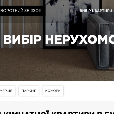
ВИБІР КВАРТИРИ
ЗВОРОТНИЙ ЗВ'ЯЗОК
Київ
ЖК «Ща
ВИБІР НЕРУХОМ
ЖК «Cr
ЖК «Ща
ЖК «Ща
Львів
ЖК «Ly
ЖК «Ща
МЕРЦІЯ
ПАРКІНГ
КОМОРИ
ЖК «Ща
ЖК «Ща