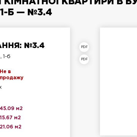
 КІМНАТНОЇ КВАРТИРИ В Б
1-Б — №3.4
ННЯ: №3.4
лан квартири
 1-б
лан поверху
Не в
продажу
х
45.09 м2
15.67 м2
21.06 м2