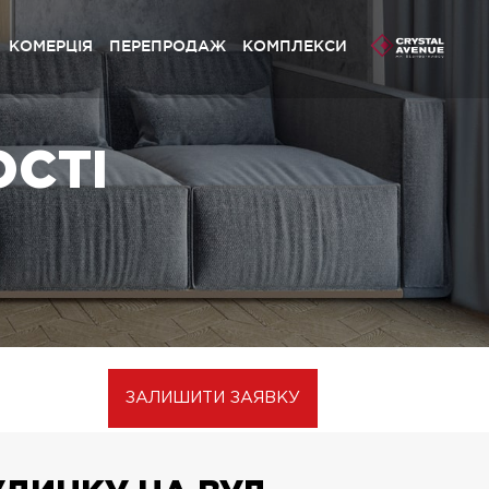
КОМЕРЦІЯ
ПЕРЕПРОДАЖ
КОМПЛЕКСИ
сливий Grand» Софіївська Борщагівка
ОСТІ
ystal Avenue» Петропавлівська Борщагівка
сливий» Петропавлівська Борщагівка
сливий» Софіївська Борщагівка
pynsky» Львів
сливий Platinum» Львів
сливий» Львів
ЗАЛИШИТИ ЗАЯВКУ
сливий Club» Львів